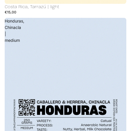
Costa Rica, Tarrazú | light
€15,00
Honduras,
Chinacla
|
medium