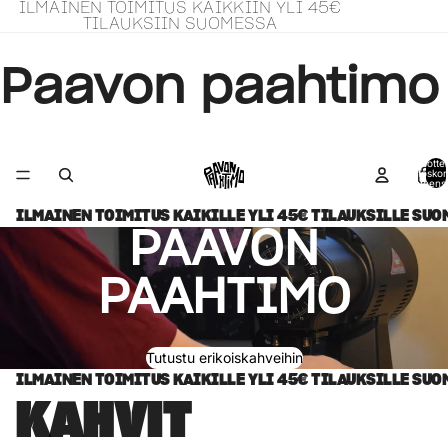
ILMAINEN TOIMITUS KAIKKIIN YLI 45€
TILAUKSIIN SUOMESSA
Paavon paahtimo
Tuottei
ostoskor
yhteens
ILMAINEN TOIMITUS KAIKILLE YLI 45€ TILAUKSILLE SU
PAAVON
PAAHTIMO
Tutustu erikoiskahveihin
ILMAINEN TOIMITUS KAIKILLE YLI 45€ TILAUKSILLE SU
KAHVIT